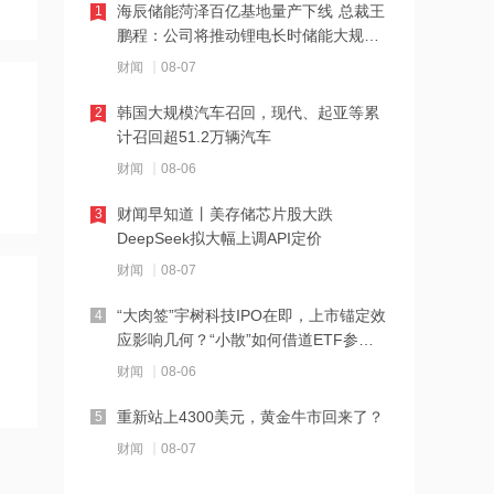
海辰储能菏泽百亿基地量产下线 总裁王
1
鹏程：公司将推动锂电长时储能大规模
14:07
交付
财闻
08-07
德适-B半年报亮眼：AI 收入翻倍 完成AI
医疗平台升级
韩国大规模汽车召回，现代、起亚等累
2
计召回超51.2万辆汽车
14:04
财闻
08-06
千亿级私募景林大调仓！清仓英伟达
Meta，美股持仓暴降43%
财闻早知道丨美存储芯片股大跌
3
DeepSeek拟大幅上调API定价
14:00
财闻
08-07
河南省“三支一扶”启动重考
“大肉签”宇树科技IPO在即，上市锚定效
4
应影响几何？“小散”如何借道ETF参
13:50
与？
财闻
08-06
湖北首家宇树科技产业学院成立
重新站上4300美元，黄金牛市回来了？
5
13:49
财闻
08-07
摩根大通：第二季度美国和欧洲地区均