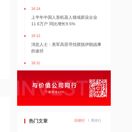
16:14
上半年中国人形机器人领域新设企业
11.6万户 同比增长9.5%
16:12
消息人士：美军高层寻找摆脱伊朗战事
的途径
16:11
日本2027财年防卫预算申请额创新高
16:10
阳光电源：FCC政策主要限制新产品认
证 不影响已获认证产品的销售
14:08
热门文章
日排行
周排行
中信聚信落子南京