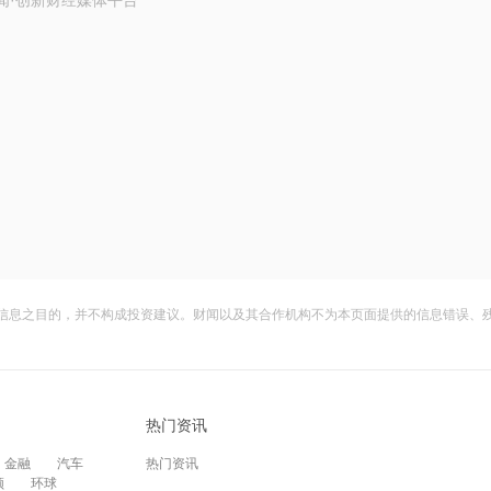
闻·创新财经媒体平台
信息之目的，并不构成投资建议。财闻以及其合作机构不为本页面提供的信息错误、
热门资讯
金融
汽车
热门资讯
频
环球