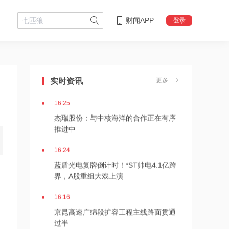
财闻APP
登录
16:29
美国会参议院通过临时拨款法案
实时资讯
更多
16:25
杰瑞股份：与中核海洋的合作正在有序
推进中
16:24
蓝盾光电复牌倒计时！*ST帅电4.1亿跨
界，A股重组大戏上演
16:16
京昆高速广绵段扩容工程主线路面贯通
过半