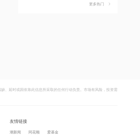
独家丨韩媒曝维信诺合肥产线良率仅三
6
出现EPS超预期情况
更多热门
四成？公司回应：设备还在安装中，谈
何良率
12:28
财闻
08-07
杭台高铁温玉段开通运营
美国计划对含多晶硅产品征收15%的关
7
税
12:27
财闻
08-06
贝森特称霍尔木兹海峡将逐步失去战略
成功“逃顶”的两只翻倍基，宣布限购
8
重要性
财闻
08-07
12:26
云南锗业4连板，磷化铟赛道活跃，多家
9
金饰克价重返1300元！国际金价大涨，
上市公司紧急澄清相关业务
机构：本轮底部已现，后市看涨
残缺、延时或因依靠此信息所采取的任何行动负责。市场有风险，投资需
财闻
08-07
12:23
财闻早知道丨美股道指创新高SpaceX跌
10
2026年8月票房破15亿
逾13% 宇树科技今日确定发行价
友情链接
财闻
08-06
12:22
潮新闻
同花顺
爱基金
特朗普说很多人称他是最伟大总统之一