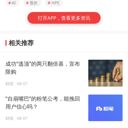
#
AI
#
股价
#
HPE
打开APP，查看更多资讯
相关推荐
成功“逃顶”的两只翻倍基，宣布
限购
财闻
08-07
“自扇嘴巴”的粉笔公考，能挽回
用户信心吗？
财闻
08-07