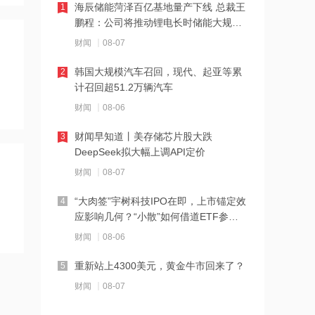
海辰储能菏泽百亿基地量产下线 总裁王
1
鹏程：公司将推动锂电长时储能大规模
21:23
交付
下周285.22亿元市值限售股解禁 陆家嘴
财闻
08-07
解禁71.1亿元居首
韩国大规模汽车召回，现代、起亚等累
2
计召回超51.2万辆汽车
21:20
中国再保险：何兴达董事任职资格获国
财闻
08-06
家金融监督管理总局核准
财闻早知道丨美存储芯片股大跌
3
DeepSeek拟大幅上调API定价
21:16
海川智能：公司自动衡器产品没有应用
财闻
08-07
于人形机器人或商业航天方向
“大肉签”宇树科技IPO在即，上市锚定效
4
应影响几何？“小散”如何借道ETF参
21:14
与？
南大光电：公司高纯磷烷产能为140吨/
财闻
08-06
年，可用于制备磷化铟
重新站上4300美元，黄金牛市回来了？
5
21:13
财闻
08-07
黑海无人机袭击致CPC石油装载量减少