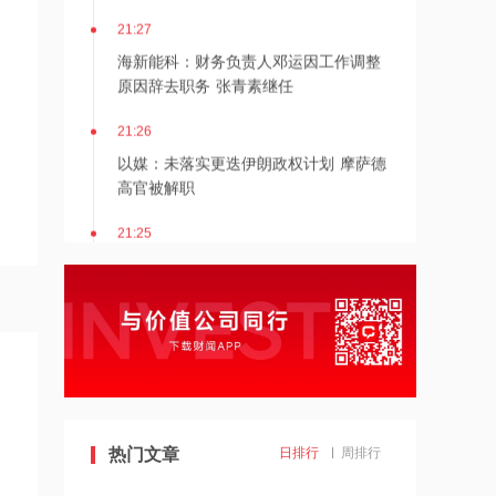
。
21:27
海新能科：财务负责人邓运因工作调整
原因辞去职务 张青素继任
21:26
以媒：未落实更迭伊朗政权计划 摩萨德
高官被解职
21:25
湖北能源：7月公司完成发电量37.89亿
千瓦时，同比减少12.66%
21:24
北京：非京籍家庭购房社保个税缴纳年
限下调为一年
21:23
热门文章
日排行
周排行
美国重要数据出炉，美联储年底前加息
概率仍超80%