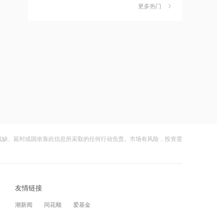
独家丨韩媒曝维信诺合肥产线良率仅三
6
五分之一
更多热门
四成？公司回应：设备还在安装中，谈
何良率
21:12
财闻
08-07
范式智能：附属公司就服务器及配件订
美国计划对含多晶硅产品征收15%的关
7
立售后回租协议
税
21:11
财闻
08-06
近10日58家A股公司获海外机构走访，
成功“逃顶”的两只翻倍基，宣布限购
8
东鹏饮料以36家机构调研居榜首
财闻
08-07
21:10
云南锗业4连板，磷化铟赛道活跃，多家
9
工业和信息化部新增配置P频段资源助
上市公司紧急澄清相关业务
力应对极端天气
残缺、延时或因依靠此信息所采取的任何行动负责。市场有风险，投资需
财闻
08-07
21:09
财闻早知道丨美股道指创新高SpaceX跌
10
国际油价上涨，7月全球食品价格指数创
逾13% 宇树科技今日确定发行价
三年多来新高
友情链接
财闻
08-06
21:08
潮新闻
同花顺
爱基金
创力集团：高管郝龙拟减持公司股份不