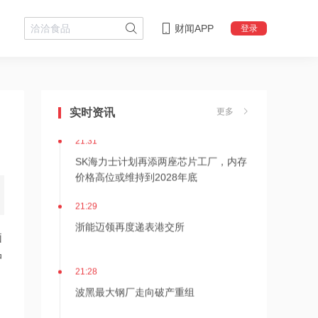
财闻APP
登录
21:36
内存价格高位或维持到2028年底！美股
三大指数高开，美光、博通、英特尔集
实时资讯
更多
体上涨
21:31
SK海力士计划再添两座芯片工厂，内存
价格高位或维持到2028年底
21:29
浙能迈领再度递表港交所
脑
中
21:28
波黑最大钢厂走向破产重组