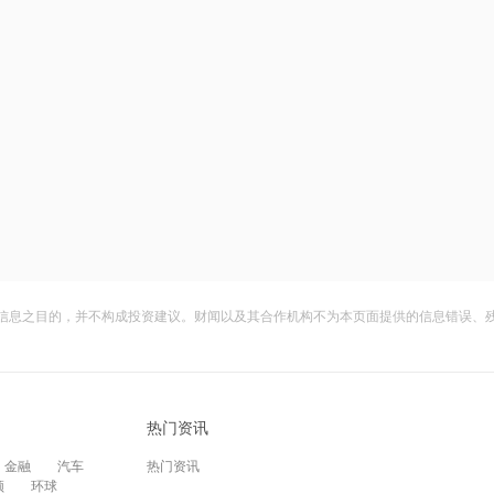
信息之目的，并不构成投资建议。财闻以及其合作机构不为本页面提供的信息错误、
热门资讯
金融
汽车
热门资讯
频
环球