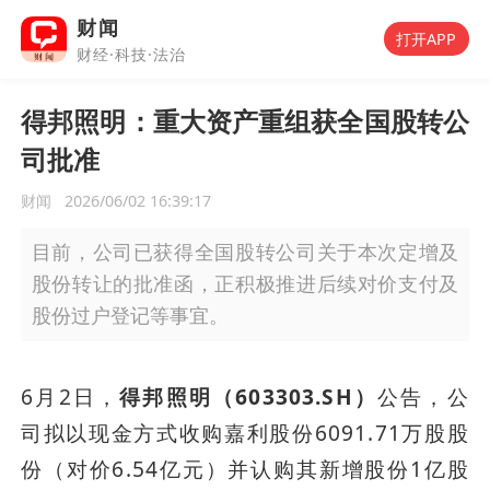
财闻
打开APP
财经·科技·法治
得邦照明：重大资产重组获全国股转公
司批准
财闻
2026/06/02 16:39:17
目前，公司已获得全国股转公司关于本次定增及
股份转让的批准函，正积极推进后续对价支付及
股份过户登记等事宜。
6月2日，
得邦照明（603303.SH）
公告，公
司拟以现金方式收购嘉利股份6091.71万股股
份（对价6.54亿元）并认购其新增股份1亿股