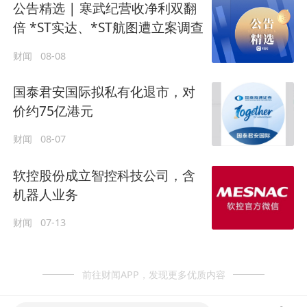
公告精选 | 寒武纪营收净利双翻
倍 *ST实达、*ST航图遭立案调查
财闻
08-08
国泰君安国际拟私有化退市，对
价约75亿港元
财闻
08-07
软控股份成立智控科技公司，含
机器人业务
财闻
07-13
前往财闻APP，发现更多优质内容