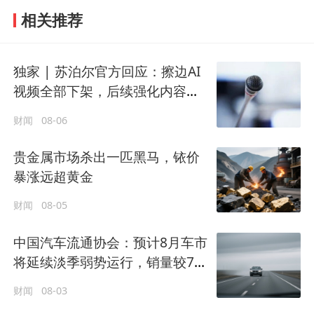
相关推荐
独家 | 苏泊尔官方回应：擦边AI
视频全部下架，后续强化内容审
核
财闻
08-06
贵金属市场杀出一匹黑马，铱价
暴涨远超黄金
财闻
08-05
中国汽车流通协会：预计8月车市
将延续淡季弱势运行，销量较7月
有所提升
财闻
08-03