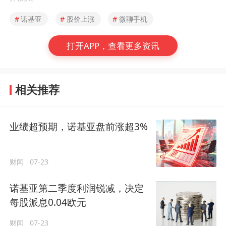
#
诺基亚
#
股价上涨
#
微聊手机
打开APP，查看更多资讯
相关推荐
业绩超预期，诺基亚盘前涨超3%
财闻
07-23
诺基亚第二季度利润锐减，决定
每股派息0.04欧元
财闻
07-23