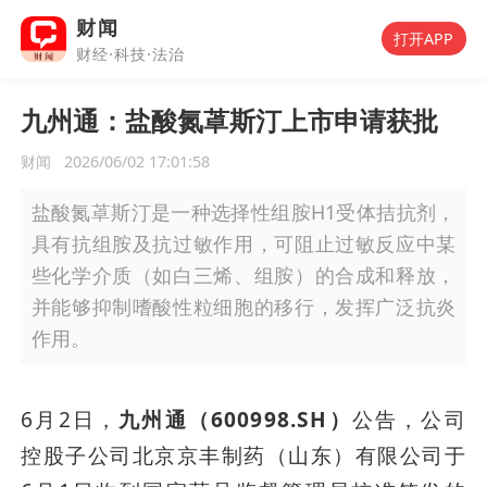
财闻
打开APP
财经·科技·法治
九州通：盐酸氮䓬斯汀上市申请获批
财闻
2026/06/02 17:01:58
盐酸氮䓬斯汀是一种选择性组胺H1受体拮抗剂，
具有抗组胺及抗过敏作用，可阻止过敏反应中某
些化学介质（如白三烯、组胺）的合成和释放，
并能够抑制嗜酸性粒细胞的移行，发挥广泛抗炎
作用。
6月2日，
九州通（600998.SH）
公告，公司
控股子公司北京京丰制药（山东）有限公司于