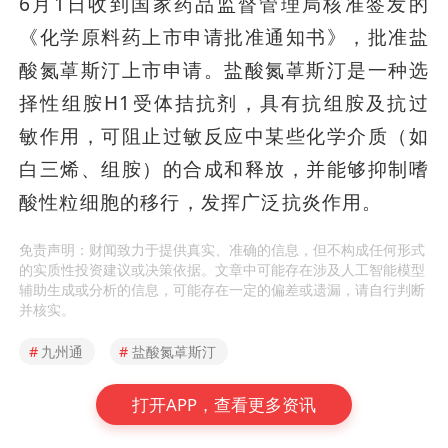
6月1日收到国家药品监督管理局核准签发的
《化学原料药上市申请批准通知书》，批准盐
酸氮䓬斯汀上市申请。盐酸氮䓬斯汀是一种选
择性组胺H1受体拮抗剂，具有抗组胺及抗过
敏作用，可阻止过敏反应中某些化学介质（如
白三烯、组胺）的合成和释放，并能够抑制嗜
酸性粒细胞的移行，发挥广泛抗炎作用。
免责声明：财闻致力于提供真实、准确的信息，但不构成任何形式
的实质性投资建议或决策依据。文章中可能存在涉及人工智能模型
辅助生成或分析的信息，可能存在一定的偏差或遗漏，请自行判断
并核实。
#
九州通
#
盐酸氮䓬斯汀
打开APP，查看更多资讯