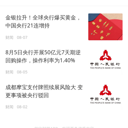
金银拉升！全球央行爆买黄金，
中国央行21连增持
财闻
08-07
8月5日央行开展50亿元7天期逆
回购操作，操作利率为1.40%
财闻
08-05
成都摩宝支付牌照续展风险大 变
更事项被央行驳回
财闻
08-02