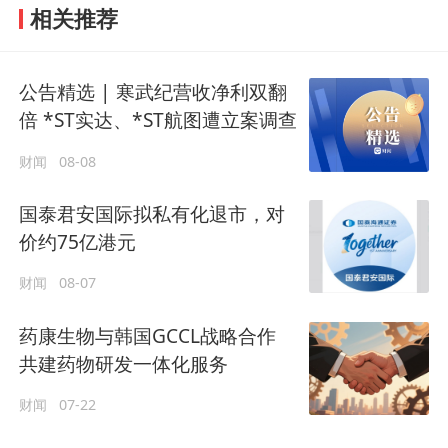
相关推荐
公告精选 | 寒武纪营收净利双翻
倍 *ST实达、*ST航图遭立案调查
财闻
08-08
国泰君安国际拟私有化退市，对
价约75亿港元
财闻
08-07
药康生物与韩国GCCL战略合作
共建药物研发一体化服务
财闻
07-22