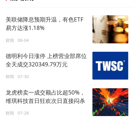
美联储降息预期升温，有色ETF
易方达涨1.18%
财闻
08-04
德明利今日涨停 上榜营业部席位
全天成交320349.79万元
财闻
07-30
龙虎榜卖一成交额占比超50%，
维琪科技首日狂欢次日直接闷杀
财闻
07-28