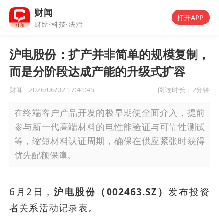
财闻
打开APP
财经·科技·法治
沪电股份：扩产并非简单的规模复制，
而是分阶段达成产能的升级式扩容
财闻
2026/06/02 17:41:45
阅读时长：
2分钟
在终端客户产品开发的极早期便全面介入，提前
参与新一代高端材料的电性能验证与可靠性测试
等，缩短材料认证周期，确保在供应紧张时获得
优先配额保障。
6月2日，
沪电股份（002463.SZ）
发布投资
者关系活动记录表。