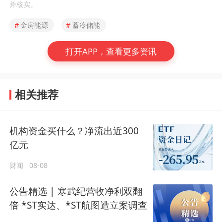
并核实。
#
金房能源
#
蓄冷储能
打开APP，查看更多资讯
相关推荐
机构资金买什么？净流出近300
亿元
财闻
08-08
公告精选 | 寒武纪营收净利双翻
倍 *ST实达、*ST航图遭立案调查