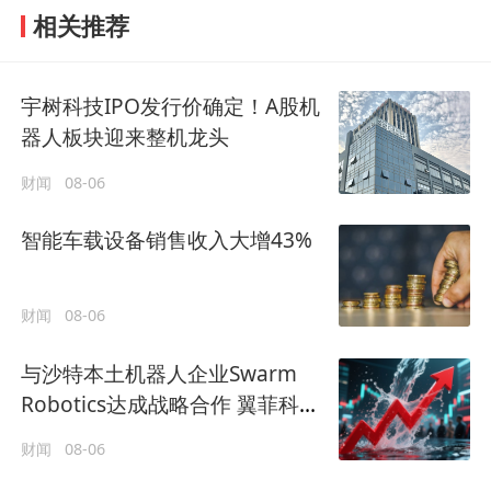
相关推荐
宇树科技IPO发行价确定！A股机
器人板块迎来整机龙头
财闻
08-06
智能车载设备销售收入大增43%
财闻
08-06
与沙特本土机器人企业Swarm
Robotics达成战略合作 翼菲科技
早盘涨超8%
财闻
08-06