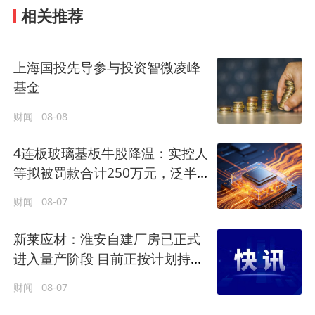
相关推荐
上海国投先导参与投资智微凌峰
基金
财闻
08-08
4连板玻璃基板牛股降温：实控人
等拟被罚款合计250万元，泛半
导体领域业务尚处早期阶段
财闻
08-07
新莱应材：淮安自建厂房已正式
进入量产阶段 目前正按计划持续
推进产能释放
财闻
08-07