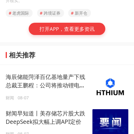
并核实。
#
老虎国际
#
跨境证券
#
新开仓
打开APP，查看更多资讯
相关推荐
海辰储能菏泽百亿基地量产下线
总裁王鹏程：公司将推动锂电长
时储能大规模交付
财闻
08-07
财闻早知道丨美存储芯片股大跌
DeepSeek拟大幅上调API定价
财闻
08-07