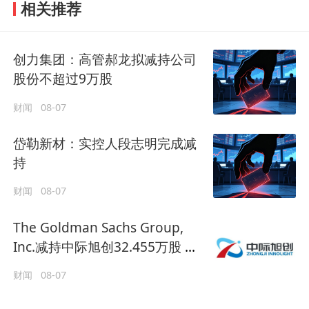
相关推荐
创力集团：高管郝龙拟减持公司
股份不超过9万股
财闻
08-07
岱勒新材：实控人段志明完成减
持
财闻
08-07
The Goldman Sachs Group,
Inc.减持中际旭创32.455万股 每
股作价约1084.87港元
财闻
08-07