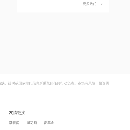
独家丨韩媒曝维信诺合肥产线良率仅三
6
五分之一
更多热门
四成？公司回应：设备还在安装中，谈
何良率
21:12
财闻
08-07
范式智能：附属公司就服务器及配件订
美国计划对含多晶硅产品征收15%的关
7
立售后回租协议
税
21:11
财闻
08-06
近10日58家A股公司获海外机构走访，
成功“逃顶”的两只翻倍基，宣布限购
8
东鹏饮料以36家机构调研居榜首
财闻
08-07
21:10
云南锗业4连板，磷化铟赛道活跃，多家
9
工业和信息化部新增配置P频段资源助
上市公司紧急澄清相关业务
力应对极端天气
残缺、延时或因依靠此信息所采取的任何行动负责。市场有风险，投资需
财闻
08-07
21:09
财闻早知道丨美股道指创新高SpaceX跌
10
国际油价上涨，7月全球食品价格指数创
逾13% 宇树科技今日确定发行价
三年多来新高
友情链接
财闻
08-06
21:08
潮新闻
同花顺
爱基金
创力集团：高管郝龙拟减持公司股份不