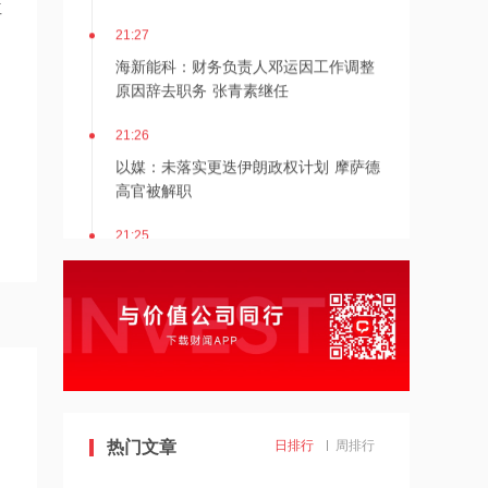
位
21:27
海新能科：财务负责人邓运因工作调整
原因辞去职务 张青素继任
21:26
以媒：未落实更迭伊朗政权计划 摩萨德
高官被解职
21:25
湖北能源：7月公司完成发电量37.89亿
千瓦时，同比减少12.66%
21:24
北京：非京籍家庭购房社保个税缴纳年
限下调为一年
21:23
热门文章
日排行
周排行
美国重要数据出炉，美联储年底前加息
概率仍超80%