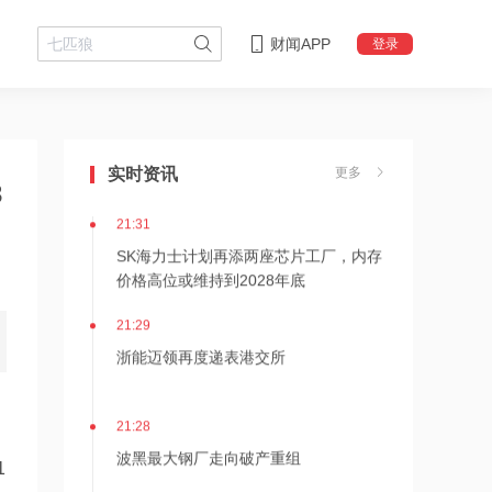
财闻APP
登录
21:36
内存价格高位或维持到2028年底！美股
三大指数高开，美光、博通、英特尔集
实时资讯
更多
3
体上涨
21:31
SK海力士计划再添两座芯片工厂，内存
价格高位或维持到2028年底
21:29
浙能迈领再度递表港交所
21:28
波黑最大钢厂走向破产重组
1