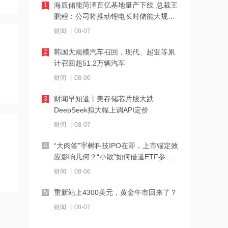
海辰储能菏泽百亿基地量产下线 总裁王
1
鹏程：公司将推动锂电长时储能大规模
21:23
交付
财闻
08-07
下周285.22亿元市值限售股解禁 陆家嘴
解禁71.1亿元居首
韩国大规模汽车召回，现代、起亚等累
2
计召回超51.2万辆汽车
21:20
财闻
08-06
中国再保险：何兴达董事任职资格获国
家金融监督管理总局核准
财闻早知道丨美存储芯片股大跌
3
DeepSeek拟大幅上调API定价
21:16
财闻
08-07
海川智能：公司自动衡器产品没有应用
于人形机器人或商业航天方向
“大肉签”宇树科技IPO在即，上市锚定效
4
应影响几何？“小散”如何借道ETF参
21:14
与？
财闻
08-06
南大光电：公司高纯磷烷产能为140吨/
年，可用于制备磷化铟
重新站上4300美元，黄金牛市回来了？
5
21:13
财闻
08-07
黑海无人机袭击致CPC石油装载量减少