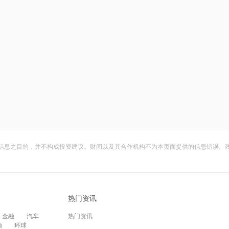
信息之目的，并不构成投资建议。财闻以及其合作机构不为本页面提供的信息错误、
热门资讯
金融
汽车
热门资讯
频
环球