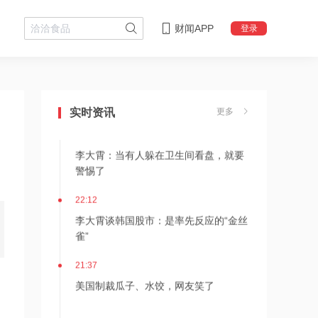
财闻APP
登录
22:18
李大霄：华尔街收割韩国市场痕迹明显
实时资讯
更多
22:13
李大霄：当有人躲在卫生间看盘，就要
警惕了
22:12
李大霄谈韩国股市：是率先反应的“金丝
雀”
21:37
美国制裁瓜子、水饺，网友笑了