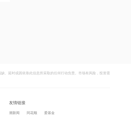
东吴证券国际首予海清智元“买入”评
级，目标价58.57港元
21:27
西部数据、闪迪、SK海力士盘前集体暴
跌！花旗、杰富瑞同日下调闪迪目标价
21:23
北证龙虎榜丨5股上榜，森合高科龙虎榜
净买入4653.21万元
残缺、延时或因依靠此信息所采取的任何行动负责。市场有风险，投资需
21:18
台风“白海豚”逼近华东沿海 多部门会商
部署防汛防台风工作
21:17
友情链接
摩根大通增持安井食品约4.91万股 每股
潮新闻
同花顺
爱基金
作价约72.97港元
21:16