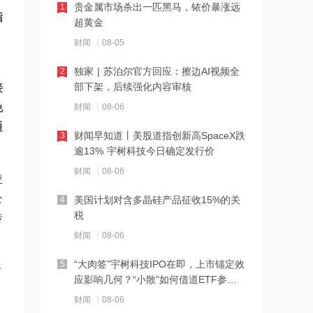
贵金属市场杀出一匹黑马，铱价暴涨远
1
21:27
指
超黄金
西部数据、闪迪、SK海力士盘前集体暴
，
财闻
08-05
跌！花旗、杰富瑞同日下调闪迪目标价
独家 | 苏泊尔官方回应：擦边AI视频全
2
21:23
部下架，后续强化内容审核
接
北证龙虎榜丨5股上榜，森合高科龙虎榜
免
财闻
08-06
净买入4653.21万元
通
财闻早知道丨美股道指创新高SpaceX跌
3
21:18
逾13% 宇树科技今日确定发行价
台风“白海豚”逼近华东沿海 多部门会商
财闻
08-06
部署防汛防台风工作
使
公
美国计划对含多晶硅产品征收15%的关
4
21:17
税
传
摩根大通增持安井食品约4.91万股 每股
财闻
08-06
作价约72.97港元
“大肉签”宇树科技IPO在即，上市锚定效
5
开
21:16
应影响几何？“小散”如何借道ETF参
摩根大通增持天岳先进27.46万股 每股
与？
财闻
08-06
作价约57.71港元