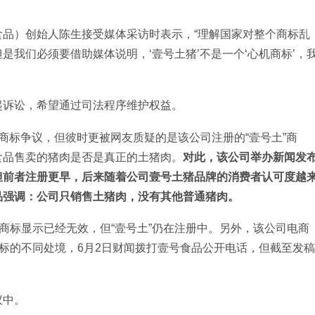
品）创始人陈生接受媒体采访时表示，“理解国家对整个商标乱
我们必须要借助媒体说明，‘壹号土猪’不是一个‘心机商标’，
起诉讼，希望通过司法程序维护权益。
商标争议，但彼时更被网友质疑的是该公司注册的“壹号土”商
食品售卖的猪肉是否是真正的土猪肉。
对此，该公司举办新闻发
，但前者注册更早，后来随着公司壹号土猪品牌的消费者认可度越
品强调：公司只销售土猪肉，没有其他普通猪肉。
”商标显示已经无效，但“壹号土”仍在注册中。另外，该公司电商
商标的不同处境，6月2日财闻拨打壹号食品公开电话，但截至发稿
议中。