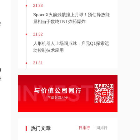
21:33
SpaceX火箭残骸撞上月球！预估释放能
量相当于数吨TNT炸药爆炸
我
21:32
人形机器人上场踢点球，启元Q1探索运
动控制技术应用
21:31
Mirendil与谷歌云签订超1亿美元合同，
布
以扩展自改进AI
来
21:30
依顿电子：拟与一元航天共同组建印制
电路板产业生态股权投资基金
21:29
东吴证券国际首予海清智元“买入”评
热门文章
日排行
周排行
级，目标价58.57港元