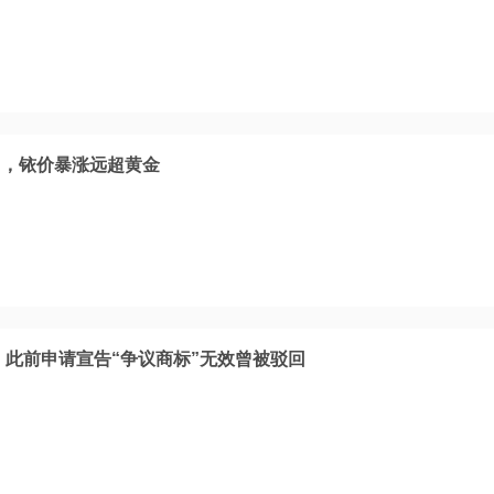
马，铱价暴涨远超黄金
，此前申请宣告“争议商标”无效曾被驳回