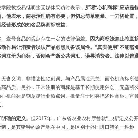
法学院教授易继明接受媒体采访时表示，
所谓“心机商标”应该是
肉。他表示，商标治理确有必要，但切忌简单粗暴、一刀切处置
期经营形成的知名品牌商标权益。
称，壹号食品的观点存在一定的法律偏差。
因为商标法禁止将直
动作易让消费者误认产品必然具备该属性。“真实使用”不能豁
述词注册为商标，否则会垄断公共词汇、误导消费者。法律以普
、无含义词、非描述性独创词、与产品属性无关。而心机商标所
品高品质。另外，正常注册的商标是基于长期使用独创、无垄断
而心机商标是刻意蹭行业热点词、批量注册同类描述性商标、宣
汇。
行明确的定义。
但2017年，广东省农业农村厅曾就“土猪”定义公
土猪，是其猪种的原产地在中国，是区别于外国进口猪的一种称