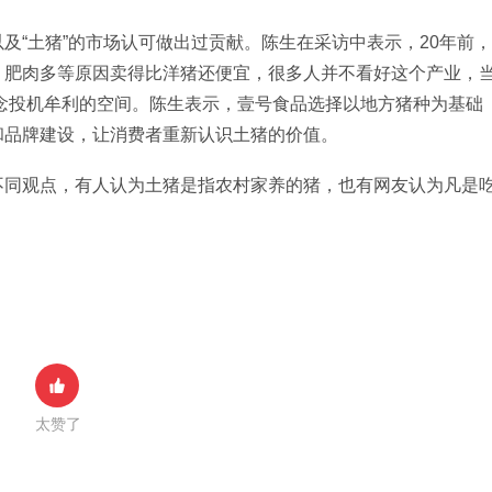
及“土猪”的市场认可做出过贡献。陈生在采访中表示，20年前，
、肥肉多等原因卖得比洋猪还便宜，很多人并不看好这个产业，
”概念投机牟利的空间。陈生表示，壹号食品选择以地方猪种为基础
和品牌建设，让消费者重新认识土猪的价值。
不同观点，有人认为土猪是指农村家养的猪，也有网友认为凡是
太赞了