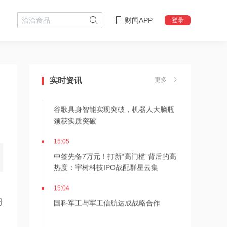
财闻APP
登录
15:06
阿里巴巴是否是公司客户？是否提供
IDC数据中心运维服务？特发服务回应
实时资讯
更多
15:05
谷歌具身智能实现突破，机器人大脑瓶
颈获实质突破
15:05
中签先备7万元！打新“高门槛”背后的高
热度：宇树科技IPO战配群星云集
15:04
国科军工与军工信航达成战略合作
调