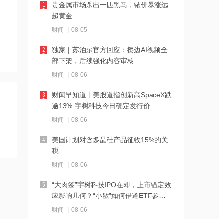
主供应
贵金属市场杀出一匹黑马，铱价暴涨远
1
14:57
超黄金
央行购金叠加去美元化支撑，黄金板块
财闻
08-05
中长期配置价值或将进一步打开
独家 | 苏泊尔官方回应：擦边AI视频全
2
14:54
部下架，后续强化内容审核
出海金额激增与临床数据验证期交汇，
财闻
08-06
创新药率先实现价值重估？
财闻早知道丨美股道指创新高SpaceX跌
3
14:54
逾13% 宇树科技今日确定发行价
美元信用重估与储备多元化趋势延续，
财闻
08-06
招金黄金涨停
美国计划对含多晶硅产品征收15%的关
4
14:54
税
越南布局的稀缺性凸显，华西证券：维
财闻
08-06
持百隆东方“买入”评级
“大肉签”宇树科技IPO在即，上市锚定效
5
14:54
应影响几何？“小散”如何借道ETF参
推进AI、国产核心装备赋能电力行业，
与？
财闻
08-06
电力板块尾盘冲高，华银电力涨停