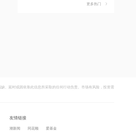
更多热门
茉莉奶白陷降薪罗生门，当事人称：公
6
14:54
司从未和员工进行协商
“AI教父”拉响警报：人类可能无法战胜
财闻
08-06
下一代AI模型
社保调仓路径曝光：减持6股、新进2
7
14:54
股、加仓2股
SpaceX特斯拉拟建地表最大芯片厂
财闻
08-06
海昌海洋公园再迎百亿大佬，资本为何
8
14:53
扎堆亏损主题乐园？
机构称电力板块处基本面左侧，华银电
财闻
08-06
力涨停
残缺、延时或因依靠此信息所采取的任何行动负责。市场有风险，投资需
大涨152%！哈啰、美团单车“好伙伴”登
9
14:53
陆A股
依米康：公司液冷及温控产品获得首批
财闻
08-06
CRAA认证 同时已取得欧美相关认证
友情链接
妖股出笼！爱丽家居一字涨停，达成10
10
14:52
连板
潮新闻
同花顺
爱基金
全国用电负荷三创历史新高！电力板块
财闻
08-06