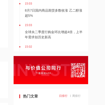
15:03
8月7日国内商品期货多数收涨 乙二醇涨
超5%
15:03
全球央二季度行购金环比增超4倍，上半
年需求创历史新高
15:02
机构：行业现金流亏损时间已超5个月，
猪价拐点日益临近
15:01
国内机器人放量有望带动零部件订单高
增 来福谐波午后涨超6%
15:00
马斯克力挺存储需求！SpaceX、特斯拉
热门文章
日排行
周排行
联合打造芯片“帝国”，剑指1太瓦算力自