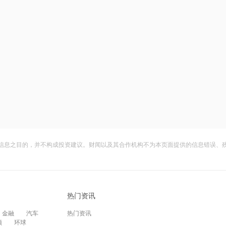
信息之目的，并不构成投资建议。财闻以及其合作机构不为本页面提供的信息错误、
热门资讯
金融
汽车
热门资讯
频
环球