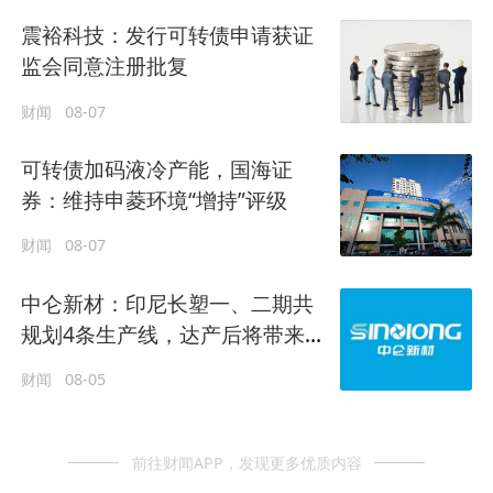
震裕科技：发行可转债申请获证
监会同意注册批复
财闻
08-07
可转债加码液冷产能，国海证
券：维持申菱环境“增持”评级
财闻
08-07
中仑新材：印尼长塑一、二期共
规划4条生产线，达产后将带来9
万吨/年产能增量
财闻
08-05
前往财闻APP，发现更多优质内容