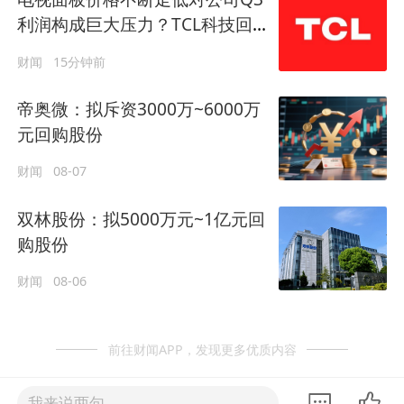
利润构成巨大压力？TCL科技回
应
财闻
15分钟前
帝奥微：拟斥资3000万~6000万
元回购股份
财闻
08-07
双林股份：拟5000万元~1亿元回
购股份
财闻
08-06
前往财闻APP，发现更多优质内容
我来说两句......