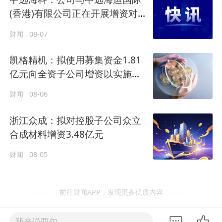
(香港)有限公司正在开展增资对价
的支付
财闻
08-07
凯格精机：拟使用募集资金1.81
亿元向全资子公司增资以实施募
投项目
财闻
08-06
浙江众成：拟对控股子公司众立
合成材料增资3.48亿元
财闻
08-05
前往财闻APP，发现更多优质内容
我来说两句......