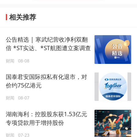
相关推荐
公告精选 | 寒武纪营收净利双翻
倍 *ST实达、*ST航图遭立案调查
财闻
08-08
国泰君安国际拟私有化退市，对
价约75亿港元
财闻
08-07
湖南海利：控股股东获1.53亿元
专项贷款用于增持股份
财闻
07-23