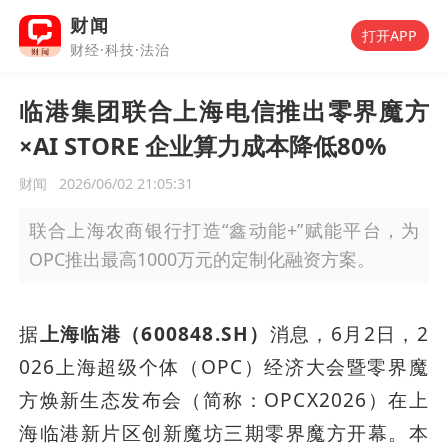
财闻
打开APP
财经·科技·法治
临港集团联合上海电信推出零界魔方
×AI STORE 企业算力成本降低80%
财闻
2026/06/02 21:05:31
联合上海农商银行打造“鑫动能+”赋能平台，为
OPC推出最高1000万元的定制化融资方案。
据
上海临港（600848.SH）
消息，6月2日，2
026上海超级个体（OPC）经济大会暨零界魔
方焕新生态发布会（简称：OPCX2026）在上
海临港新片区创新魔坊三期零界魔方开幕。本