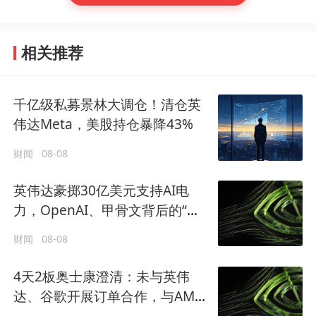
相关推荐
千亿级私募景林大调仓！清仓英
伟达Meta，美股持仓暴降43%
财闻
08-08
英伟达豪掷30亿美元支持AI电
力，OpenAI、甲骨文背后的“卖
水人”曝光！
财闻
08-08
4天2板奥士康澄清：未与英伟
达、谷歌开展订单合作，与AMD