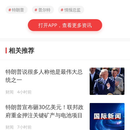
#
特朗普
#
普尔特
#
情报总监
打开APP，查看更多资讯
相关推荐
特朗普说很多人称他是最伟大总
统之一
财闻
4小时前
特朗普宣布砸30亿美元！联邦政
府重金押注关键矿产与电池项目
财闻
7小时前